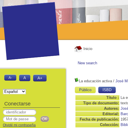
Inicio
New search
A-
A
A+
La educación activa
/
José Ma
Público
ISBD
Título :
La e
Conectarse
Tipo de documento:
text
Autores:
José
Editorial:
Barc
Fecha de publicación:
195
Colección:
Bibl
Olvidé mi contraseña