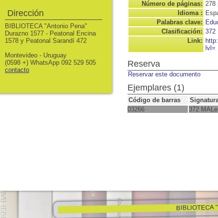
Número de páginas:
278 
Dirección
Idioma :
Espa
Palabras clave:
Edu
BIBLIOTECA "Antonio Pena"
Clasificación:
372
Durazno 1577 - Peatonal Encina
1578 y Peatonal Sarandí 472
Link:
http
lvl=
Montevideo - Uruguay
(0598 +) WhatsApp 092 529 505
Reserva
contacto
Reservar este documento
Ejemplares (1)
Código de barras
Signatur
03266
372 MALe
BIBLIOTECA "