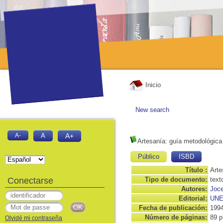
Inicio
New search
A-
A
A+
Artesanía: guía metodológica
Público
ISBD
Título :
Arte
Conectarse
Tipo de documento:
text
Autores:
Joce
Editorial:
UN
Fecha de publicación:
199
Número de páginas:
89 p
Olvidé mi contraseña