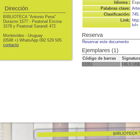
Idioma :
Espa
Dirección
Palabras clave:
Arte
Clasificación:
745.
BIBLIOTECA "Antonio Pena"
Link:
http
Durazno 1577 - Peatonal Encina
lvl=
1578 y Peatonal Sarandí 472
Reserva
Montevideo - Uruguay
(0598 +) WhatsApp 092 529 505
Reservar este documento
contacto
Ejemplares (1)
Código de barras
Signatur
03351
745.5 UN
BIBLIOTECA "