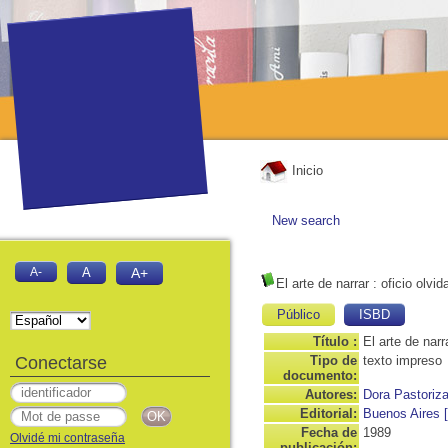
Inicio
New search
A-
A
A+
El arte de narrar
: oficio olvid
Público
ISBD
Título :
El arte de narr
Conectarse
Tipo de
texto impreso
documento:
Autores:
Dora Pastoriz
Editorial:
Buenos Aires [
Fecha de
1989
Olvidé mi contraseña
publicación: