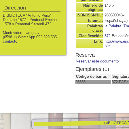
Número de
143 p
Dirección
páginas:
ISBN/ISSN/DL:
950500043x
BIBLIOTECA "Antonio Pena"
Durazno 1577 - Peatonal Encina
Idioma :
Español (
spa
)
1578 y Peatonal Sarandí 472
Palabras
la Palabra
Tra
clave:
Montevideo - Uruguay
Clasificación:
372
Educación
(0598 +) WhatsApp 092 529 505
contacto
Link:
http://www.es
lvl=
Reserva
Reservar este documento
Ejemplares (1)
Código de barras
Signatur
03353
372 PASa
BIBLIOTECA "