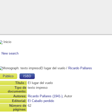
Inicio
New search
El lugar del vuelo
/
Ricardo Pallares
Público
ISBD
Título :
El lugar del vuelo
Tipo de
texto impreso
documento:
Autores:
Ricardo Pallares (1941-)
, Autor
Editorial:
El Caballo perdido
Número de
62
páginas: