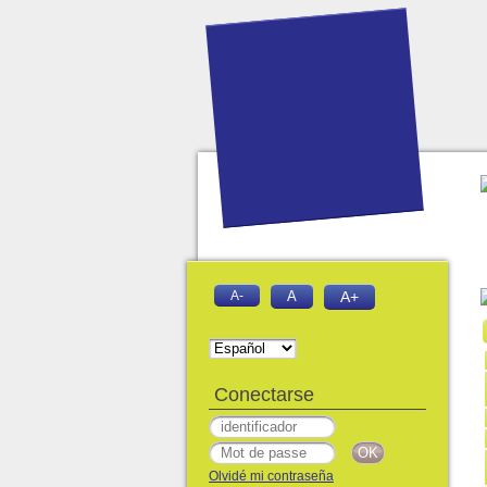
A-
A
A+
Conectarse
Olvidé mi contraseña