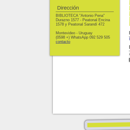
Dirección
BIBLIOTECA "Antonio Pena"
Durazno 1577 - Peatonal Encina
1578 y Peatonal Sarandí 472
Montevideo - Uruguay
(0598 +) WhatsApp 092 529 505
contacto