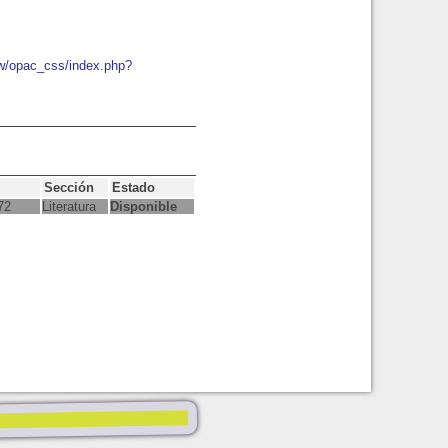
ew/opac_css/index.php?
Sección
Estado
72
Literatura
Disponible