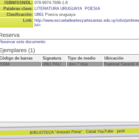
ISBN/ISSN/DL:
978-9974-7696-1-8
Palabras clave:
LITERATURA URUGUAYA
POESIA
Clasificación:
U861
Poesía uruguaya
Link:
http://www.escueladeartesyartesanias.edu.uy/sitio/pmbn
lvl=
Reserva
Reservar este documento
Ejemplares (1)
Código de barras
Signatura
Tipo de medio
Ubicación
01584
U861 PALl
Libro 7 días
Peatonal Sarandí 4
pmb
Canal YouTube
BIBLIOTECA "Antonio Pena"