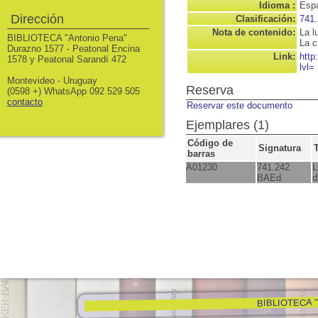
Idioma :
Espa
Dirección
Clasificación:
741.
Nota de contenido:
La l
BIBLIOTECA "Antonio Pena"
La c
Durazno 1577 - Peatonal Encina
Link:
http
1578 y Peatonal Sarandí 472
lvl=
Montevideo - Uruguay
Reserva
(0598 +) WhatsApp 092 529 505
contacto
Reservar este documento
Ejemplares (1)
Código de
Signatura
barras
A01230
741.242
L
BAEd
d
BIBLIOTECA "