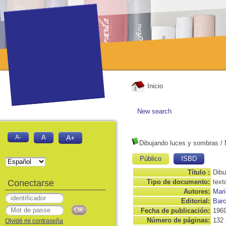
Inicio
New search
A-
A
A+
Dibujando luces y sombras
/
Público
ISBD
Título :
Dibu
Conectarse
Tipo de documento:
text
Autores:
Mar
Editorial:
Barc
Fecha de publicación:
196
Número de páginas:
132 
Olvidé mi contraseña