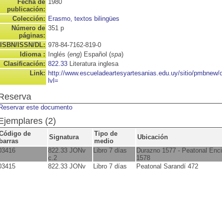
Fecha de
1980
publicación:
Colección:
Erasmo, textos bilingües
Número de
351 p
páginas:
ISBN/ISSN/DL:
978-84-7162-819-0
Idioma :
Inglés (
eng
) Español (
spa
)
Clasificación:
822.33
Literatura inglesa
Link:
http://www.escueladeartesyartesanias.edu.uy/sitio/pmbnew
lvl=
Reserva
Reservar este documento
Ejemplares (2)
Código de
Tipo de
Signatura
Ubicación
barras
medio
03416
822.33 JONv
Libro 7 días
Durazno 1577 - Peatonal Enc
c.2
1578
03415
822.33 JONv
Libro 7 días
Peatonal Sarandí 472