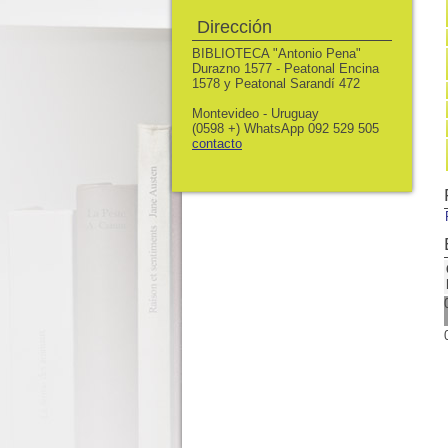
Dirección
BIBLIOTECA "Antonio Pena"
Durazno 1577 - Peatonal Encina
1578 y Peatonal Sarandí 472
Montevideo - Uruguay
(0598 +) WhatsApp 092 529 505
contacto