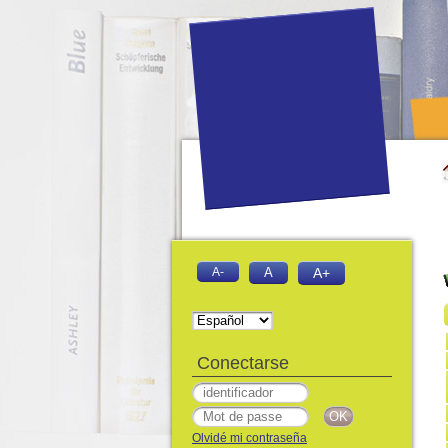
A-
A
A+
Conectarse
Olvidé mi contraseña