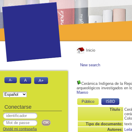
Inicio
New search
A-
A
A+
Cerámica Indígena de la Repú
arqueológicos investigados en l
Maeso
Público
ISBD
Conectarse
Título :
Cerá
cerá
Colo
Tipo de documento:
text
Olvidé mi contraseña
Autores:
Lei