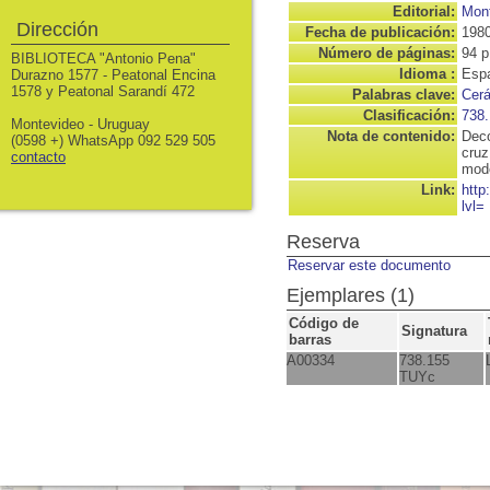
Editorial:
Mont
Dirección
Fecha de publicación:
198
Número de páginas:
94 p
BIBLIOTECA "Antonio Pena"
Idioma :
Espa
Durazno 1577 - Peatonal Encina
1578 y Peatonal Sarandí 472
Palabras clave:
Cer
Clasificación:
738.
Montevideo - Uruguay
Nota de contenido:
Deco
(0598 +) WhatsApp 092 529 505
cruz
contacto
mode
Link:
http
lvl=
Reserva
Reservar este documento
Ejemplares (1)
Código de
Signatura
barras
A00334
738.155
TUYc