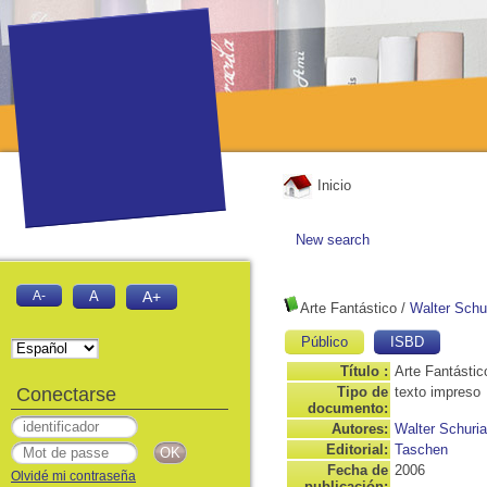
Inicio
New search
A-
A
A+
Arte Fantástico
/
Walter Schu
Público
ISBD
Título :
Arte Fantástic
Conectarse
Tipo de
texto impreso
documento:
Autores:
Walter Schuri
Editorial:
Taschen
Fecha de
2006
Olvidé mi contraseña
publicación: