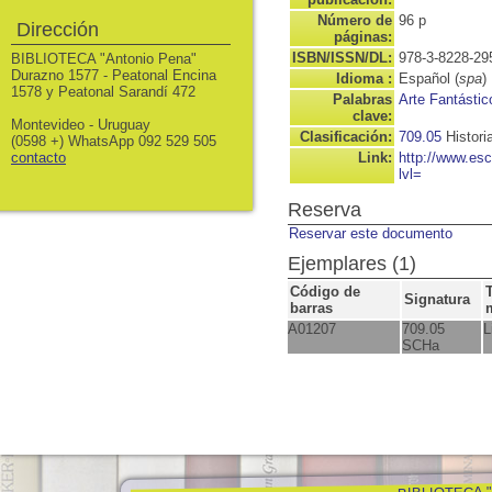
Número de
96 p
Dirección
páginas:
ISBN/ISSN/DL:
978-3-8228-29
BIBLIOTECA "Antonio Pena"
Durazno 1577 - Peatonal Encina
Idioma :
Español (
spa
)
1578 y Peatonal Sarandí 472
Palabras
Arte Fantástic
clave:
Montevideo - Uruguay
Clasificación:
709.05
Histori
(0598 +) WhatsApp 092 529 505
contacto
Link:
http://www.es
lvl=
Reserva
Reservar este documento
Ejemplares (1)
Código de
Signatura
barras
A01207
709.05
L
SCHa
BIBLIOTECA "