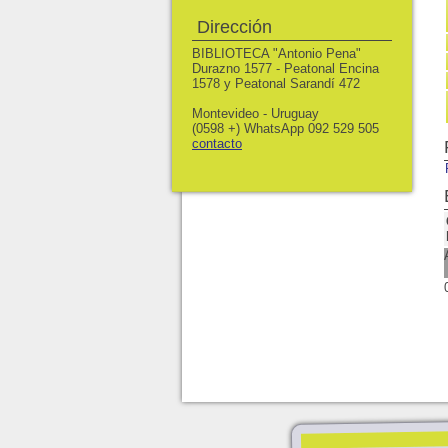
Dirección
BIBLIOTECA "Antonio Pena"
Durazno 1577 - Peatonal Encina
1578 y Peatonal Sarandí 472
Montevideo - Uruguay
(0598 +) WhatsApp 092 529 505
contacto