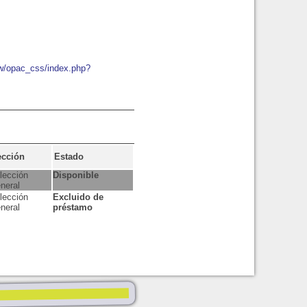
ew/opac_css/index.php?
ección
Estado
lección
Disponible
neral
lección
Excluido de
neral
préstamo