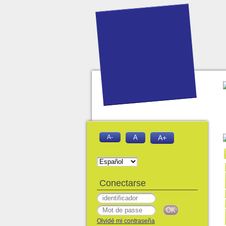
A-
A
A+
Conectarse
Olvidé mi contraseña