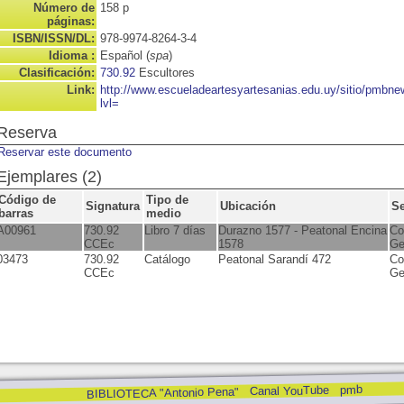
Número de
158 p
páginas:
ISBN/ISSN/DL:
978-9974-8264-3-4
Idioma :
Español (
spa
)
Clasificación:
730.92
Escultores
Link:
http://www.escueladeartesyartesanias.edu.uy/sitio/pmbn
lvl=
Reserva
Reservar este documento
Ejemplares (2)
Código de
Tipo de
Signatura
Ubicación
S
barras
medio
A00961
730.92
Libro 7 días
Durazno 1577 - Peatonal Encina
Co
CCEc
1578
Ge
03473
730.92
Catálogo
Peatonal Sarandí 472
Co
CCEc
Ge
pmb
Canal YouTube
BIBLIOTECA "Antonio Pena"