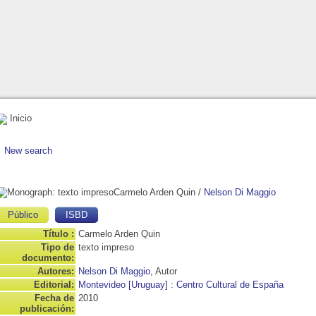
Inicio
New search
Carmelo Arden Quin
/
Nelson Di Maggio
Público
ISBD
Título :
Carmelo Arden Quin
Tipo de
texto impreso
documento:
Autores:
Nelson Di Maggio
, Autor
Editorial:
Montevideo [Uruguay] : Centro Cultural de España
Fecha de
2010
publicación: