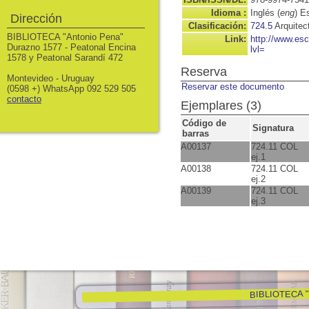
Idioma :
Inglés (
eng
) E
Dirección
Clasificación:
724.5
Arquitec
BIBLIOTECA "Antonio Pena"
Link:
http://www.es
Durazno 1577 - Peatonal Encina
lvl=
1578 y Peatonal Sarandí 472
Reserva
Montevideo - Uruguay
Reservar este documento
(0598 +) WhatsApp 092 529 505
contacto
Ejemplares (3)
Código de
Signatura
barras
A00137
724.11 COL
ej.1
A00138
724.11 COL
ej.2
A00139
724.11 COL
ej.3
BIBLIOTECA "