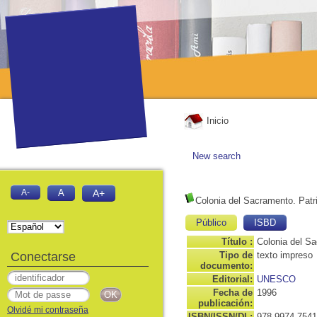
Inicio
New search
A-
A
A+
Colonia del Sacramento. Patr
Público
ISBD
Título :
Colonia del Sa
Conectarse
Tipo de
texto impreso
documento:
Editorial:
UNESCO
Fecha de
1996
publicación:
Olvidé mi contraseña
ISBN/ISSN/DL:
978-9974-7541