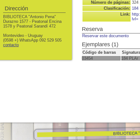
Número de páginas:
324 
Dirección
Clasificación:
184
Link:
http
BIBLIOTECA "Antonio Pena"
lvl=
Durazno 1577 - Peatonal Encina
1578 y Peatonal Sarandí 472
Reserva
Montevideo - Uruguay
Reservar este documento
(0598 +) WhatsApp 092 529 505
Ejemplares (1)
contacto
Código de barras
Signatur
03454
184 PLAr
BIBLIOTECA "