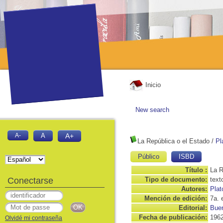
Inicio
New search
A-
A
A+
La República o el Estado
/
Pl
Público
ISBD
Título :
La R
Conectarse
Tipo de documento:
text
Autores:
Plat
Mención de edición:
7a. 
Editorial:
Buen
Fecha de publicación:
196
Olvidé mi contraseña