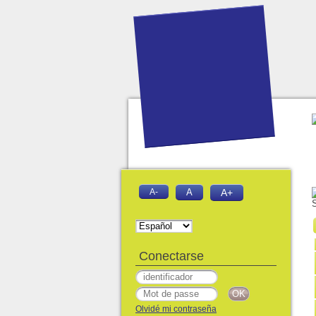
A-
A
A+
Conectarse
Olvidé mi contraseña