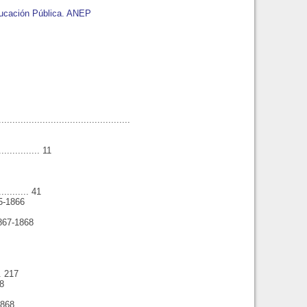
ducación Pública. ANEP
................................................
................ 11
............ 41
65-1866
1867-1868
... 217
8
1868