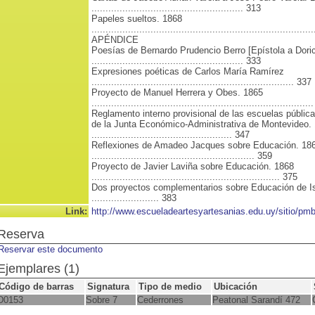
...................................................... 313
Papeles sueltos. 1868
.............................................................................
APÉNDICE
Poesías de Bernardo Prudencio Berro [Epístola a Doric
...................................................... 333
Expresiones poéticas de Carlos María Ramírez
........................................................................ 337
Proyecto de Manuel Herrera y Obes. 1865
.............................................................................
Reglamento interno provisional de las escuelas pública
de la Junta Económico-Administrativa de Montevideo.
.................................................. 347
Reflexiones de Amadeo Jacques sobre Educación. 18
.......................................................... 359
Proyecto de Javier Laviña sobre Educación. 1868
................................................................... 375
Dos proyectos complementarios sobre Educación de Is
........................ 383
Link:
http://www.escueladeartesyartesanias.edu.uy/sitio/p
Reserva
Reservar este documento
Ejemplares (1)
Código de barras
Signatura
Tipo de medio
Ubicación
D0153
Sobre 7
Cederrones
Peatonal Sarandí 472