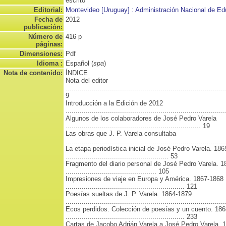
escrito
Editorial:
Montevideo [Uruguay] : Administración Nacional de E
Fecha de
2012
publicación:
Número de
416 p
páginas:
Dimensiones:
Pdf
Idioma :
Español (
spa
)
Nota de contenido:
ÍNDICE
Nota del editor
...............................................................................
9
Introducción a la Edición de 2012
..............................................................................
Algunos de los colaboradores de José Pedro Varela
................................................................... 19
Las obras que J. P. Varela consultaba
..............................................................................
La etapa periodística inicial de José Pedro Varela. 18
................................................... 53
Fragmento del diario personal de José Pedro Varela. 
............................................. 105
Impresiones de viaje en Europa y América. 1867-1868
........................................................... 121
Poesías sueltas de J. P. Varela. 1864-1879
.............................................................................
Ecos perdidos. Colección de poesías y un cuento. 186
........................................................... 233
Cartas de Jacobo Adrián Varela a José Pedro Varela. 