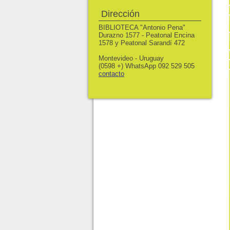
Dirección
BIBLIOTECA "Antonio Pena"
Durazno 1577 - Peatonal Encina
1578 y Peatonal Sarandí 472
Montevideo - Uruguay
(0598 +) WhatsApp 092 529 505
contacto