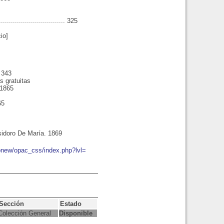
................................... 325
io]
.. 343
s gratuitas
 1865
65
idoro De María. 1869
mbnew/opac_css/index.php?lvl=
Sección
Estado
Colección General
Disponible