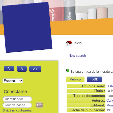
Inicio
New search
A-
A
A+
Historia crítica de la literatur
Público
ISBD
Título de serie:
Hist
Conectarse
Título :
La i
Tipo de documento:
text
Autores:
Carl
Editorial:
Mont
Fecha de publicación:
191
Olvidé mi contraseña