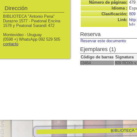
Número de páginas:
479 
Dirección
Idioma :
Espa
Clasificación:
809
BIBLIOTECA "Antonio Pena"
Link:
http
Durazno 1577 - Peatonal Encina
lvl=
1578 y Peatonal Sarandí 472
Reserva
Montevideo - Uruguay
(0598 +) WhatsApp 092 529 505
Reservar este documento
contacto
Ejemplares (1)
Código de barras
Signatura
03464
809 ROXh v
BIBLIOTECA "