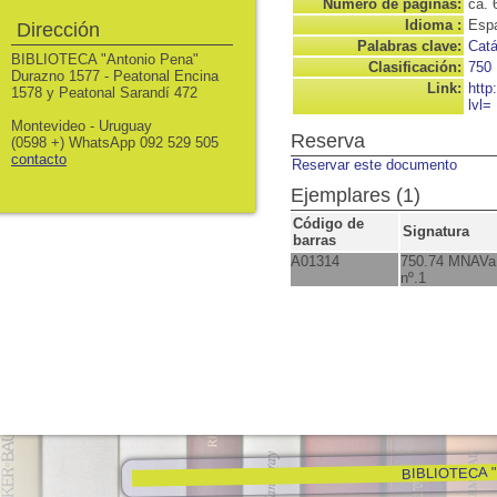
Número de páginas:
ca. 
Idioma :
Espa
Dirección
Palabras clave:
Catá
BIBLIOTECA "Antonio Pena"
Clasificación:
750
Durazno 1577 - Peatonal Encina
Link:
http
1578 y Peatonal Sarandí 472
lvl=
Montevideo - Uruguay
Reserva
(0598 +) WhatsApp 092 529 505
contacto
Reservar este documento
Ejemplares (1)
Código de
Signatura
barras
A01314
750.74 MNAVa
nº.1
BIBLIOTECA "