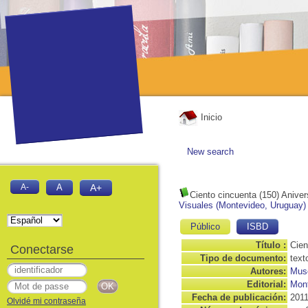
Inicio
New search
A-
A
A+
Ciento cincuenta (150) Aniver
Visuales (Montevideo, Uruguay)
Público
ISBD
Título :
Cien
Conectarse
Tipo de documento:
text
Autores:
Muse
Editorial:
Mont
Fecha de publicación:
201
Olvidé mi contraseña