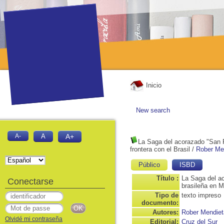
Inicio
New search
A-
A
A+
La Saga del acorazado "San 
frontera con el Brasil
/
Rober Me
Público
ISBD
Título :
La Saga del ac
Conectarse
brasileña en M
Tipo de
texto impreso
documento:
Autores:
Rober Mendie
Olvidé mi contraseña
Editorial:
Cruz del Sur