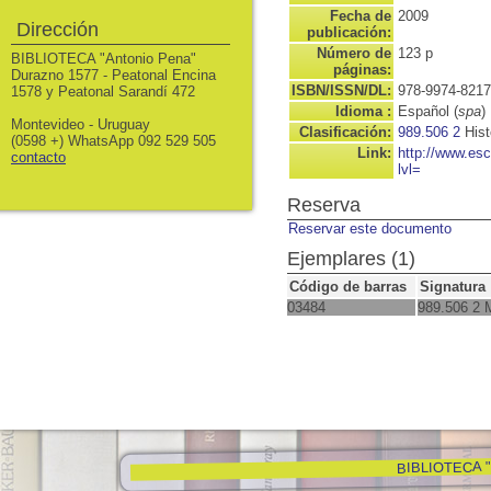
Fecha de
2009
Dirección
publicación:
Número de
123 p
BIBLIOTECA "Antonio Pena"
páginas:
Durazno 1577 - Peatonal Encina
ISBN/ISSN/DL:
978-9974-8217
1578 y Peatonal Sarandí 472
Idioma :
Español (
spa
)
Montevideo - Uruguay
Clasificación:
989.506 2
Hist
(0598 +) WhatsApp 092 529 505
Link:
http://www.es
contacto
lvl=
Reserva
Reservar este documento
Ejemplares (1)
Código de barras
Signatura
03484
989.506 2
BIBLIOTECA "