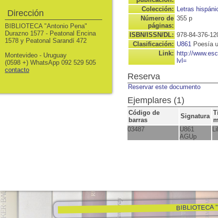
Colección:
Letras hispáni
Dirección
Número de
355 p
páginas:
BIBLIOTECA "Antonio Pena"
Durazno 1577 - Peatonal Encina
ISBN/ISSN/DL:
978-84-376-12
1578 y Peatonal Sarandí 472
Clasificación:
U861
Poesía 
Link:
http://www.es
Montevideo - Uruguay
lvl=
(0598 +) WhatsApp 092 529 505
contacto
Reserva
Reservar este documento
Ejemplares (1)
Código de
T
Signatura
barras
m
03487
U861
Li
AGUp
BIBLIOTECA "