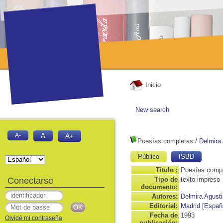
Inicio
New search
A-
A
A+
Poesías completas
/
Delmira 
Público
ISBD
Título :
Poesías comp
Conectarse
Tipo de
texto impreso
documento:
Autores:
Delmira Agusti
Editorial:
Madrid [Españ
Fecha de
1993
Olvidé mi contraseña
publicación: