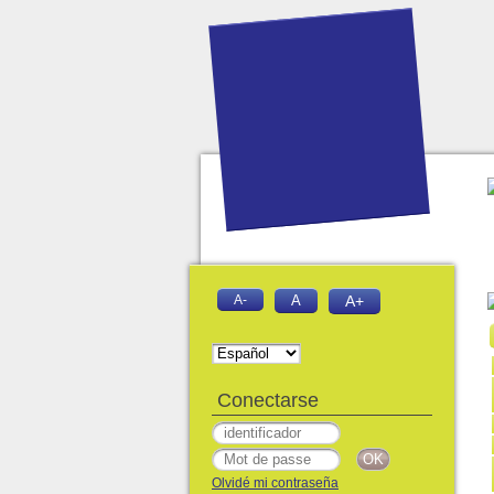
A-
A
A+
Conectarse
Olvidé mi contraseña