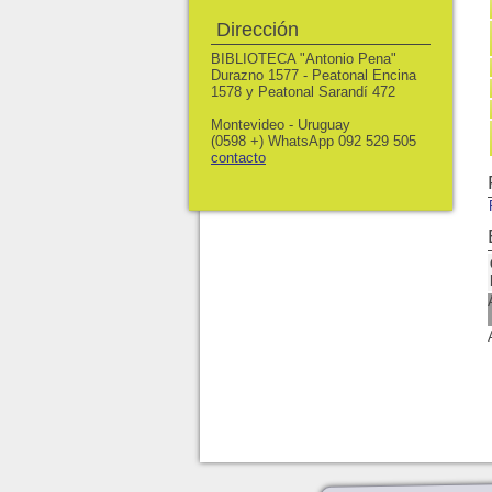
Dirección
BIBLIOTECA "Antonio Pena"
Durazno 1577 - Peatonal Encina
1578 y Peatonal Sarandí 472
Montevideo - Uruguay
(0598 +) WhatsApp 092 529 505
contacto