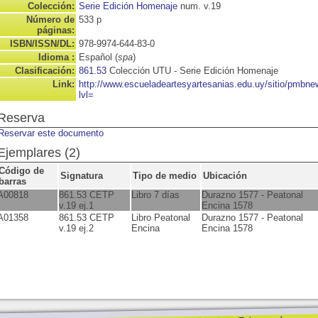
Colección:
Serie Edición Homenaje
num. v.19
Número de
533 p
páginas:
ISBN/ISSN/DL:
978-9974-644-83-0
Idioma :
Español (
spa
)
Clasificación:
861.53
Colección UTU - Serie Edición Homenaje
Link:
http://www.escueladeartesyartesanias.edu.uy/sitio/pmbn
lvl=
Reserva
Reservar este documento
Ejemplares (2)
Código de
Signatura
Tipo de medio
Ubicación
barras
A00818
861.53 CETP
Libro 7 días
Durazno 1577 - Peatonal
v.19 ej.1
Encina 1578
A01358
861.53 CETP
Libro Peatonal
Durazno 1577 - Peatonal
v.19 ej.2
Encina
Encina 1578