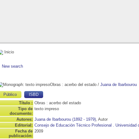
Inicio
New search
Obras
: acerbo del estado
/
Juana de Ibarbourou
Público
ISBD
Título :
Obras : acerbo del estado
Tipo de
texto impreso
documento:
Autores:
Juana de Ibarbourou (1892 - 1979)
, Autor
Editorial:
Consejo de Educación Técnico Profesional . Universidad d
Fecha de
2009
publicación: