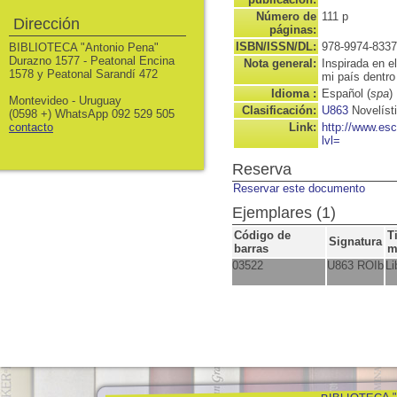
Número de
111 p
Dirección
páginas:
ISBN/ISSN/DL:
978-9974-8337
BIBLIOTECA "Antonio Pena"
Durazno 1577 - Peatonal Encina
Nota general:
Inspirada en el
1578 y Peatonal Sarandí 472
mi país dentro
Idioma :
Español (
spa
)
Montevideo - Uruguay
Clasificación:
U863
Novelíst
(0598 +) WhatsApp 092 529 505
contacto
Link:
http://www.es
lvl=
Reserva
Reservar este documento
Ejemplares (1)
Código de
T
Signatura
barras
m
03522
U863 ROIb
Li
BIBLIOTECA "