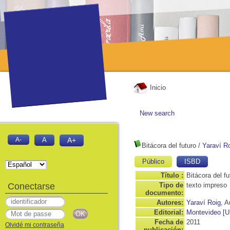
Inicio
New search
A-
A
A+
Bitácora del futuro
/
Yaraví R
Público
ISBD
Título :
Bitácora del fu
Conectarse
Tipo de
texto impreso
documento:
Autores:
Yaraví Roig
, A
Editorial:
Montevideo [U
Fecha de
2011
Olvidé mi contraseña
publicación: