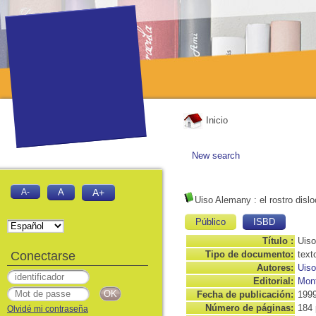
Inicio
New search
A-
A
A+
Uiso Alemany
: el rostro disl
Público
ISBD
Título :
Uiso
Conectarse
Tipo de documento:
text
Autores:
Uis
Editorial:
Mont
Fecha de publicación:
199
Número de páginas:
184 
Olvidé mi contraseña