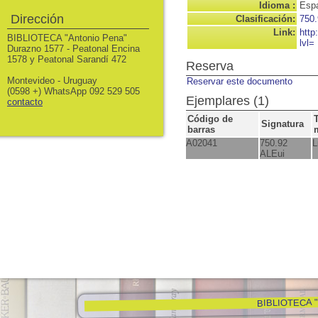
Idioma :
Espa
Dirección
Clasificación:
750.
Link:
http
BIBLIOTECA "Antonio Pena"
lvl=
Durazno 1577 - Peatonal Encina
1578 y Peatonal Sarandí 472
Reserva
Montevideo - Uruguay
Reservar este documento
(0598 +) WhatsApp 092 529 505
Ejemplares (1)
contacto
Código de
Signatura
barras
A02041
750.92
L
ALEui
BIBLIOTECA "