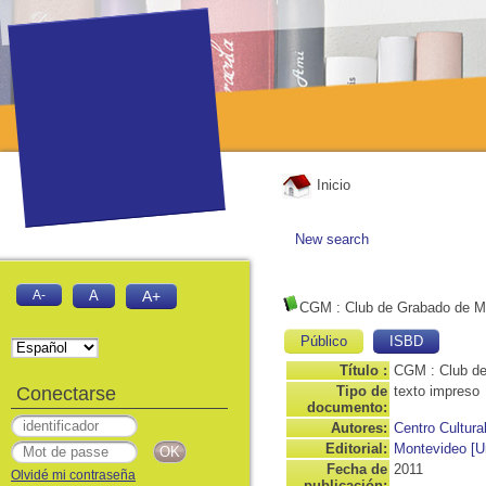
Inicio
New search
A-
A
A+
CGM
: Club de Grabado de M
Público
ISBD
Título :
CGM : Club de
Conectarse
Tipo de
texto impreso
documento:
Autores:
Centro Cultur
Editorial:
Montevideo [Ur
Fecha de
2011
Olvidé mi contraseña
publicación: