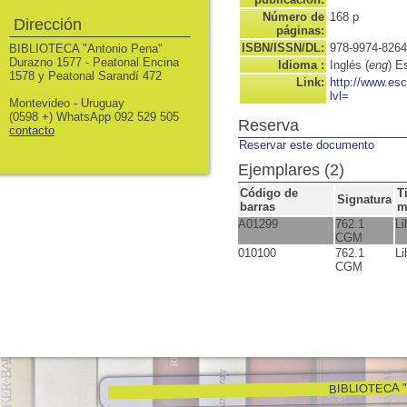
Número de
168 p
Dirección
páginas:
ISBN/ISSN/DL:
978-9974-8264
BIBLIOTECA "Antonio Pena"
Durazno 1577 - Peatonal Encina
Idioma :
Inglés (
eng
) E
1578 y Peatonal Sarandí 472
Link:
http://www.es
lvl=
Montevideo - Uruguay
(0598 +) WhatsApp 092 529 505
Reserva
contacto
Reservar este documento
Ejemplares (2)
Código de
T
Signatura
barras
m
A01299
762.1
Li
CGM
010100
762.1
Li
CGM
BIBLIOTECA "