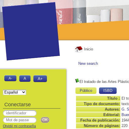
Inicio
New search
A-
A
A+
El tratado de las Artes Plásti
Público
ISBD
Título :
El t
Conectarse
Tipo de documento:
text
Autores:
G. S
Editorial:
Buen
Fecha de publicación:
194
Número de páginas:
220 
Olvidé mi contraseña