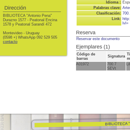
Idioma :
Espa
Dirección
Palabras clave:
Arte
Clasificación:
700.
BIBLIOTECA "Antonio Pena"
Link:
http
Durazno 1577 - Peatonal Encina
lvl=
1578 y Peatonal Sarandí 472
Reserva
Montevideo - Uruguay
(0598 +) WhatsApp 092 529 505
Reservar este documento
contacto
Ejemplares (1)
Código de
T
Signatura
barras
m
A01972
700.7
Li
SEVt
BIBLIOTECA "