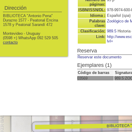
páginas:
Dirección
ISBN/ISSN/DL:
978-9974-600-
Idioma :
Español (
spa
)
BIBLIOTECA "Antonio Pena"
Durazno 1577 - Peatonal Encina
Palabras
Zoológico de 
1578 y Peatonal Sarandí 472
clave:
Clasificación:
989.5
Historia
Montevideo - Uruguay
Link:
http://www.es
(0598 +) WhatsApp 092 529 505
lvl=
contacto
Reserva
Reservar este documento
Ejemplares (1)
Código de barras
Signatur
03569
989.5 ZO
BIBLIOTECA "