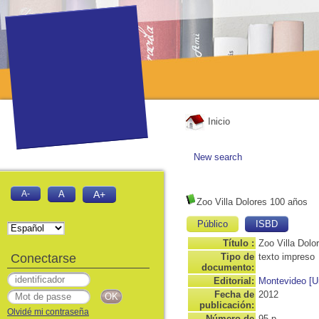
Inicio
New search
A-
A
A+
Zoo Villa Dolores 100 años
Público
ISBD
Título :
Zoo Villa Dolo
Conectarse
Tipo de
texto impreso
documento:
Editorial:
Montevideo [U
Fecha de
2012
publicación:
Olvidé mi contraseña
Número de
95 p