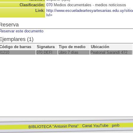
Clasificación:
070
Medios documentales - medios noticiosos
Link:
http://www.escueladeartesyartesanias.edu.uy/sit
lvl=
Reserva
Reservar este documento
Ejemplares (1)
Código de barras
Signatura
Tipo de medio
Ubicación
01210
070 DEFl
Libro 7 días
Peatonal Sarandí 472
pmb
Canal YouTube
BIBLIOTECA "Antonio Pena"