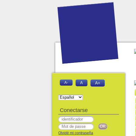
A-
A
A+
Conectarse
Olvidé mi contraseña