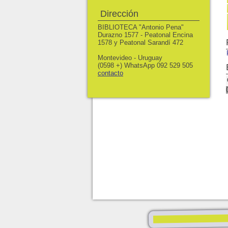
Dirección
BIBLIOTECA "Antonio Pena"
Durazno 1577 - Peatonal Encina
1578 y Peatonal Sarandí 472
Montevideo - Uruguay
(0598 +) WhatsApp 092 529 505
contacto