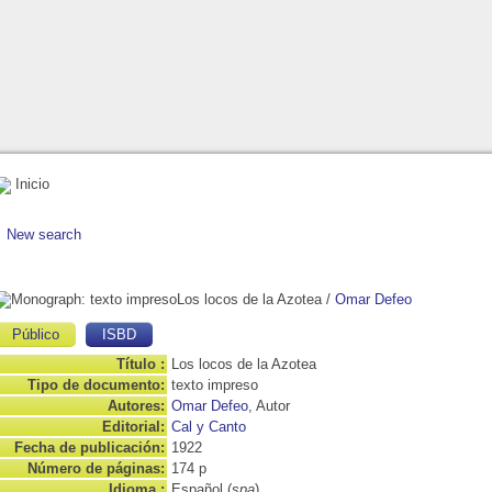
Inicio
New search
Los locos de la Azotea
/
Omar Defeo
Público
ISBD
Título :
Los locos de la Azotea
Tipo de documento:
texto impreso
Autores:
Omar Defeo
, Autor
Editorial:
Cal y Canto
Fecha de publicación:
1922
Número de páginas:
174 p
Idioma :
Español (
spa
)