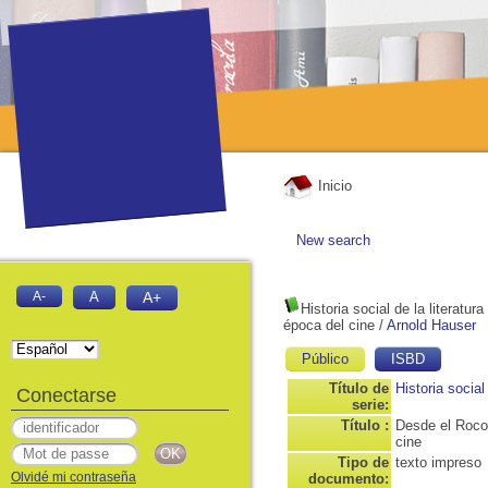
Inicio
New search
A-
A
A+
Historia social de la literatu
época del cine
/
Arnold Hauser
Público
ISBD
Título de
Historia social 
Conectarse
serie:
Título :
Desde el Rococ
cine
Tipo de
texto impreso
Olvidé mi contraseña
documento: