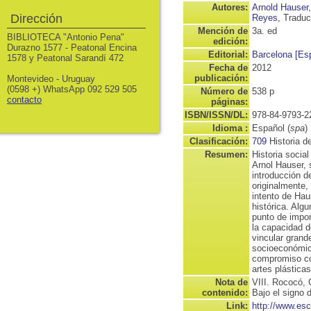
Autores:
Arnold Hauser
Dirección
Reyes
, Traduc
Mención de
3a. ed
BIBLIOTECA "Antonio Pena"
edición:
Durazno 1577 - Peatonal Encina
Editorial:
Barcelona [Esp
1578 y Peatonal Sarandí 472
Fecha de
2012
publicación:
Montevideo - Uruguay
(0598 +) WhatsApp 092 529 505
Número de
538 p
contacto
páginas:
ISBN/ISSN/DL:
978-84-9793-2
Idioma :
Español (
spa
)
Clasificación:
709
Historia de
Resumen:
Historia social
Arnol Hauser, 
introducción d
originalmente,
intento de Hau
histórica. Alg
punto de impone
la capacidad d
vincular grand
socioeconómico
compromiso con
artes plásticas
Nota de
VIII. Rococó,
contenido:
Bajo el signo d
Link:
http://www.es