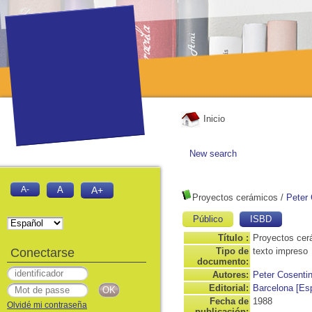
Inicio
New search
A-
A
A+
Proyectos cerámicos
/
Peter
Público
ISBD
Título :
Proyectos cer
Conectarse
Tipo de
texto impreso
documento:
Autores:
Peter Cosenti
Editorial:
Barcelona [Es
Fecha de
1988
Olvidé mi contraseña
publicación: