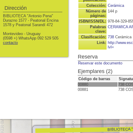
Colección:
Cerámica
Dirección
Número de
144 p
páginas:
BIBLIOTECA "Antonio Pena"
Durazno 1577 - Peatonal Encina
ISBN/ISSN/DL:
978-84-329-85
1578 y Peatonal Sarandí 472
Palabras
CERAMICA A
clave:
Montevideo - Uruguay
Clasificación:
738
Cerámica
(0598 +) WhatsApp 092 529 505
contacto
Link:
http://www.es
lvl=
Reserva
Reservar este documento
Ejemplares (2)
Código de barras
Signatu
00880
738 CO
00881
738 CO
BIBLIOTECA "