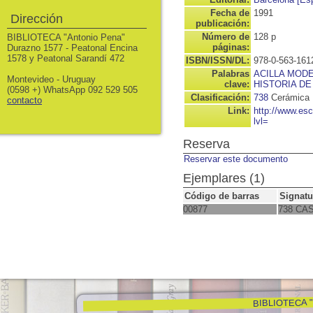
Fecha de
1991
Dirección
publicación:
Número de
128 p
BIBLIOTECA "Antonio Pena"
páginas:
Durazno 1577 - Peatonal Encina
1578 y Peatonal Sarandí 472
ISBN/ISSN/DL:
978-0-563-161
Palabras
ACILLA MOD
Montevideo - Uruguay
clave:
HISTORIA DE
(0598 +) WhatsApp 092 529 505
Clasificación:
738
Cerámica
contacto
Link:
http://www.es
lvl=
Reserva
Reservar este documento
Ejemplares (1)
Código de barras
Signatu
00877
738 CA
BIBLIOTECA "