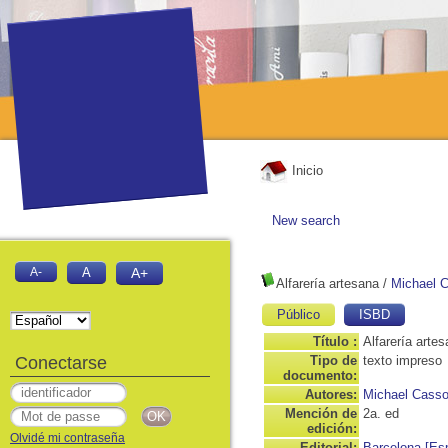
Inicio
New search
A-
A
A+
Alfarería artesana
/
Michael 
Público
ISBD
Título :
Alfarería arte
Conectarse
Tipo de
texto impreso
documento:
Autores:
Michael Cass
Mención de
2a. ed
edición:
Olvidé mi contraseña
Editorial:
Barcelona [Es