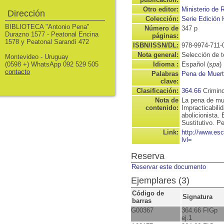
Otro editor:
Ministerio de 
Dirección
Colección:
Serie Edición
BIBLIOTECA "Antonio Pena"
Número de
347 p
Durazno 1577 - Peatonal Encina
páginas:
1578 y Peatonal Sarandí 472
ISBN/ISSN/DL:
978-9974-711-
Nota general:
Selección de t
Montevideo - Uruguay
(0598 +) WhatsApp 092 529 505
Idioma :
Español (
spa
)
contacto
Palabras
Pena de Muer
clave:
Clasificación:
364.66
Crimino
Nota de
La pena de mue
contenido:
Impracticabili
abolicionista.
Sustitutivo. P
Link:
http://www.es
lvl=
Reserva
Reservar este documento
Ejemplares (3)
Código de
Signatura
barras
G00367
364.66 FIGp
ej.1