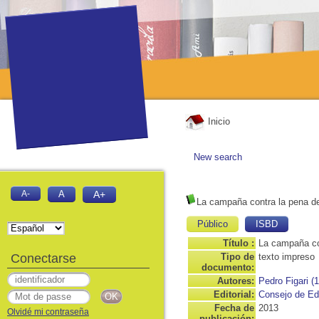
Inicio
New search
A-
A
A+
La campaña contra la pena d
Público
ISBD
Título :
La campaña co
Conectarse
Tipo de
texto impreso
documento:
Autores:
Pedro Figari (
Editorial:
Consejo de Edu
Fecha de
2013
Olvidé mi contraseña
publicación: