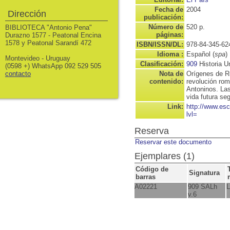
Fecha de
2004
Dirección
publicación:
Número de
520 p.
BIBLIOTECA "Antonio Pena"
páginas:
Durazno 1577 - Peatonal Encina
1578 y Peatonal Sarandí 472
ISBN/ISSN/DL:
978-84-345-62
Idioma :
Español (
spa
)
Montevideo - Uruguay
Clasificación:
909
Historia U
(0598 +) WhatsApp 092 529 505
contacto
Nota de
Orígenes de R
contenido:
revolución rom
Antoninos. Las
vida futura se
Link:
http://www.es
lvl=
Reserva
Reservar este documento
Ejemplares (1)
Código de
Signatura
barras
A02221
909 SALh
L
v.6