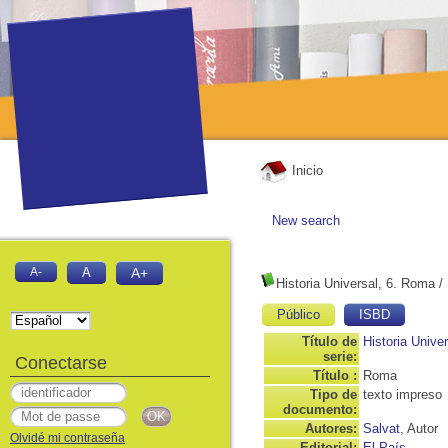
Inicio
New search
A-
A
A+
Historia Universal, 6. Roma
/
Público
ISBD
Título de
Historia Univer
serie:
Conectarse
Título :
Roma
Tipo de
texto impreso
documento:
Autores:
Salvat
, Autor
Olvidé mi contraseña
Editorial:
El País