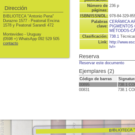
Número de
236 p
Dirección
páginas:
ISBN/ISSN/DL:
978-84-329-85
BIBLIOTECA "Antonio Pena"
Durazno 1577 - Peatonal Encina
Palabras
CERÁMICA A
1578 y Peatonal Sarandí 472
clave:
PIGMENTOS 
MÉTODOS-CÁ
Montevideo - Uruguay
Clasificación:
738.1
Técnicas
(0598 +) WhatsApp 092 529 505
Link:
http://www.es
contacto
lvl=
Reserva
Reservar este documento
Ejemplares (2)
Código de barras
Signatur
00895
738.1 C
00831
738.1 C
BIBLIOTECA "