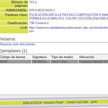
Número de
313 p
páginas:
ISBN/ISSN/DL:
978-0-8019-5633-1
Palabras clave:
EVOLUCIÓN-ARCILLA PASTAS-COMPOSICIÓN ESMA
FÓRMULAS-ESMALTES COLOR COCCIÓN ENGOBES
Clasificación:
738
Cerámica
Link:
http://www.escueladeartesyartesanias.edu.uy/sitio/pm
lvl=
Reserva
Reservar este documento
Ejemplares (1)
Código de barras
Signatura
Tipo de medio
Ubicación
00830
738 RHOa
Libro 7 días
Peatonal Sarandí 47
pmb
Canal YouTube
BIBLIOTECA "Antonio Pena"