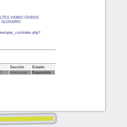
LTES VIDRIO ÓXIDOS
 GLOSARIO
bnew/opac_css/index.php?
Sección
Estado
2
Artesanías
Disponible