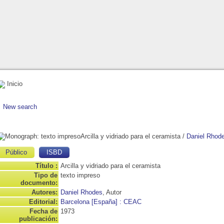
Inicio
New search
Arcilla y vidriado para el ceramista
/
Daniel Rhod
Público
ISBD
Título :
Arcilla y vidriado para el ceramista
Tipo de
texto impreso
documento:
Autores:
Daniel Rhodes
, Autor
Editorial:
Barcelona [España] : CEAC
Fecha de
1973
publicación: