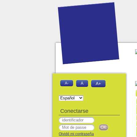
A-
A
A+
Conectarse
Olvidé mi contraseña