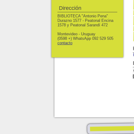
Dirección
BIBLIOTECA "Antonio Pena"
Durazno 1577 - Peatonal Encina
1578 y Peatonal Sarandí 472
Montevideo - Uruguay
(0598 +) WhatsApp 092 529 505
contacto