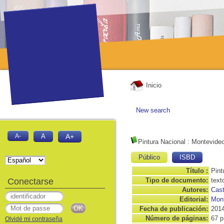
Inicio
New search
A-
A
A+
Pintura Nacional
: Montevideo
Público
ISBD
Título :
Pint
Conectarse
Tipo de documento:
text
Autores:
Cast
Editorial:
Mont
Fecha de publicación:
201
Número de páginas:
67 p
Olvidé mi contraseña