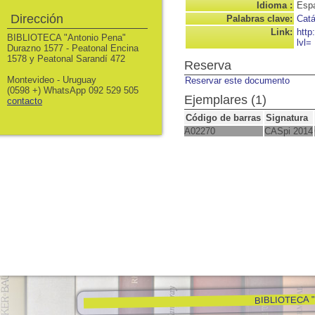
Idioma :
Espa
Dirección
Palabras clave:
Catá
Link:
http
BIBLIOTECA "Antonio Pena"
lvl=
Durazno 1577 - Peatonal Encina
1578 y Peatonal Sarandí 472
Reserva
Montevideo - Uruguay
Reservar este documento
(0598 +) WhatsApp 092 529 505
Ejemplares (1)
contacto
Código de barras
Signatura
A02270
CASpi 2014
BIBLIOTECA "