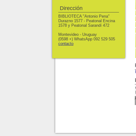
Dirección
BIBLIOTECA "Antonio Pena"
Durazno 1577 - Peatonal Encina
1578 y Peatonal Sarandí 472
Montevideo - Uruguay
(0598 +) WhatsApp 092 529 505
contacto