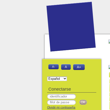
A-
A
A+
Conectarse
Olvidé mi contraseña