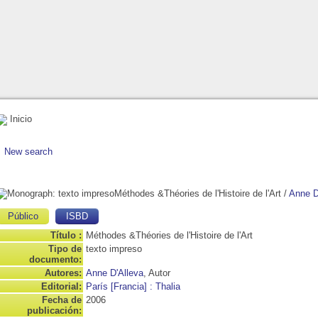
Inicio
New search
Méthodes &Théories de l'Histoire de l'Art
/
Anne D
Público
ISBD
Título :
Méthodes &Théories de l'Histoire de l'Art
Tipo de
texto impreso
documento:
Autores:
Anne D'Alleva
, Autor
Editorial:
París [Francia] : Thalia
Fecha de
2006
publicación: