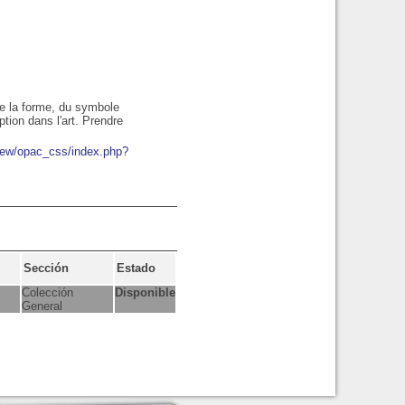
de la forme, du symbole
ption dans l'art. Prendre
bnew/opac_css/index.php?
Sección
Estado
Colección
Disponible
General