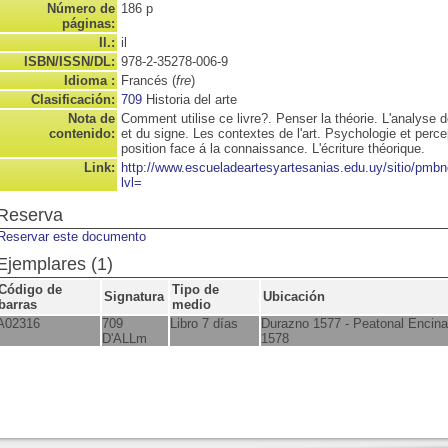
Número de
186 p
páginas:
Il.:
il
ISBN/ISSN/DL:
978-2-35278-006-9
Idioma :
Francés (
fre
)
Clasificación:
709
Historia del arte
Nota de
Comment utilise ce livre?. Penser la théorie. L'analyse 
contenido:
et du signe. Les contextes de l'art. Psychologie et perce
position face á la connaissance. L'écriture théorique.
Link:
http://www.escueladeartesyartesanias.edu.uy/sitio/pm
lvl=
Reserva
Reservar este documento
Ejemplares (1)
Código de
Tipo de
Signatura
Ubicación
barras
medio
A02316
709
Libro 7 días
Durazno 1577 - Peatonal Encina
D'ALLm
1578