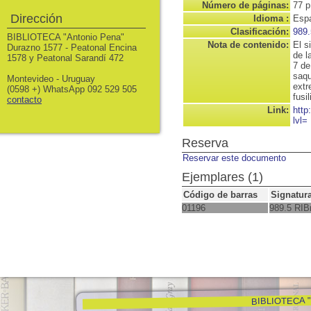
Número de páginas:
77 p
Dirección
Idioma :
Espa
Clasificación:
989.
BIBLIOTECA "Antonio Pena"
Nota de contenido:
El s
Durazno 1577 - Peatonal Encina
de l
1578 y Peatonal Sarandí 472
7 de
saqu
Montevideo - Uruguay
extr
(0598 +) WhatsApp 092 529 505
fusi
contacto
Link:
http
lvl=
Reserva
Reservar este documento
Ejemplares (1)
Código de barras
Signatur
01196
989.5 RIB
BIBLIOTECA "