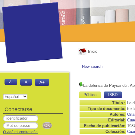
Inicio
New search
A-
A
A+
La defensa de Paysandú
: Ap
Público
ISBD
Título :
La d
Conectarse
Tipo de documento:
text
Autores:
Orla
Editorial:
Cua
Fecha de publicación:
198
Colección:
Cua
Olvidé mi contraseña