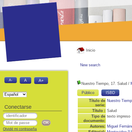
Inicio
New search
A-
A
A+
Nuestro Tiempo, 17. Salud
/
Público
ISBD
Título de
Nuestro Tiem
serie:
Conectarse
Título :
Salud
Tipo de
texto impreso
documento:
Autores:
Miguel Fernán
Olvidé mi contraseña
Editorial:
Montevideo [U