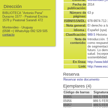
Fecha de
2014
Dirección
publicación:
Número de
63 p
BIBLIOTECA "Antonio Pena"
páginas:
Durazno 1577 - Peatonal Encina
1578 y Peatonal Sarandí 472
ISBN/ISSN/DL:
978-9974-712-
Nota general:
El derecho a l
Montevideo - Uruguay
Idioma :
Español (
spa
)
(0598 +) WhatsApp 092 529 505
contacto
Clasificación:
989.5
Historia
Nota de
Introducción. 
contenido:
como respuesta
de segmentació
futuro. Lo dem
salud. Incorpo
sostenibilidad.
En línea:
http://www.bib
Link:
http://www.es
Reserva
Reservar este documento
Ejemplares (4)
Código de barras
Signatura
05955
989.5 FER
05956
989.5 FER
05957
989.5 FER