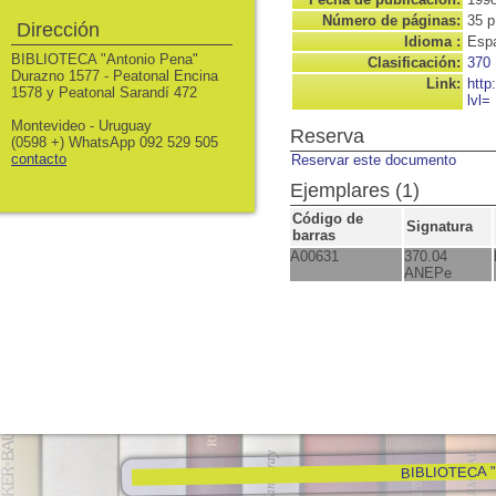
Número de páginas:
35 p
Dirección
Idioma :
Espa
BIBLIOTECA "Antonio Pena"
Clasificación:
370
Durazno 1577 - Peatonal Encina
Link:
http
1578 y Peatonal Sarandí 472
lvl=
Montevideo - Uruguay
Reserva
(0598 +) WhatsApp 092 529 505
contacto
Reservar este documento
Ejemplares (1)
Código de
Signatura
barras
A00631
370.04
ANEPe
BIBLIOTECA "