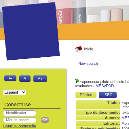
Inicio
New search
A-
A
A+
Experiencia piloto del ciclo b
resultados
/
MESyFOD
Público
ISBD
Título :
Expe
Conectarse
info
Tipo de documento:
text
Autores:
ME
Editorial:
Mont
Olvidé mi contraseña
Fecha de publicación:
199