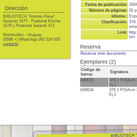
Fecha de publicación:
200
Dirección
Número de páginas:
55 p
Idioma :
Espa
BIBLIOTECA "Antonio Pena"
Durazno 1577 - Peatonal Encina
Clasificación:
379.
1578 y Peatonal Sarandí 472
esta
Link:
http
Montevideo - Uruguay
lvl=
(0598 +) WhatsApp 092 529 505
contacto
Reserva
Reservar este documento
Ejemplares (2)
Código de
Signatura
barras
A00633
379.1 PISAcm 
Ej.1
A00634
379.1 PISAcm 
Ej.2
BIBLIOTECA "