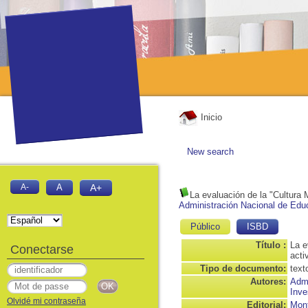
Inicio
New search
A-
A
A+
La evaluación de la "Cultura
Administración Nacional de Edu
Público
ISBD
Título :
La e
Conectarse
acti
Tipo de documento:
text
Autores:
Admi
Inve
Olvidé mi contraseña
Editorial:
Mont