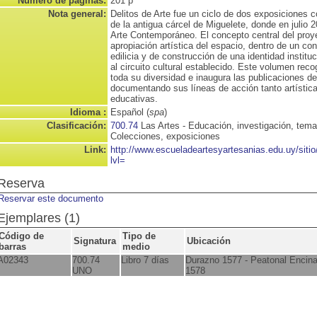
Número de páginas:
201 p
Nota general:
Delitos de Arte fue un ciclo de dos exposiciones 
de la antigua cárcel de Miguelete, donde en julio 
Arte Contemporáneo. El concepto central del proyec
apropiación artística del espacio, dentro de un con
edilicia y de construcción de una identidad institu
al circuito cultural establecido. Este volumen reco
toda su diversidad e inaugura las publicaciones d
documentando sus líneas de acción tanto artística
educativas.
Idioma :
Español (
spa
)
Clasificación:
700.74
Las Artes - Educación, investigación, tema
Colecciones, exposiciones
Link:
http://www.escueladeartesyartesanias.edu.uy/sit
lvl=
Reserva
Reservar este documento
Ejemplares (1)
Código de
Tipo de
Signatura
Ubicación
barras
medio
A02343
700.74
Libro 7 días
Durazno 1577 - Peatonal Encin
UNO
1578