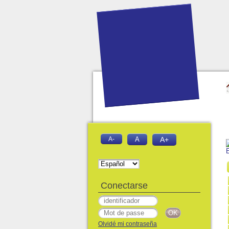
A-
A
A+
Conectarse
Olvidé mi contraseña