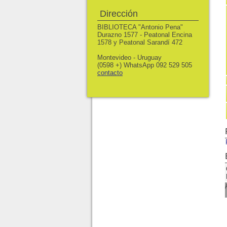
Dirección
BIBLIOTECA "Antonio Pena"
Durazno 1577 - Peatonal Encina
1578 y Peatonal Sarandí 472
Montevideo - Uruguay
(0598 +) WhatsApp 092 529 505
contacto