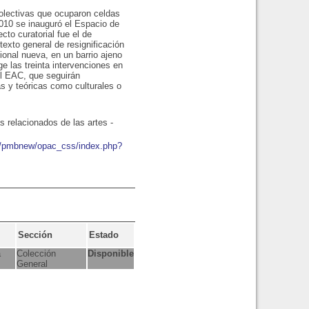
colectivas que ocuparon celdas
2010 se inauguró el Espacio de
to curatorial fue el de
texto general de resignificación
cional nueva, en un barrio ajeno
ge las treinta intervenciones en
el EAC, que seguirán
s y teóricas como culturales o
s relacionados de las artes -
io/pmbnew/opac_css/index.php?
Sección
Estado
a
Colección
Disponible
General