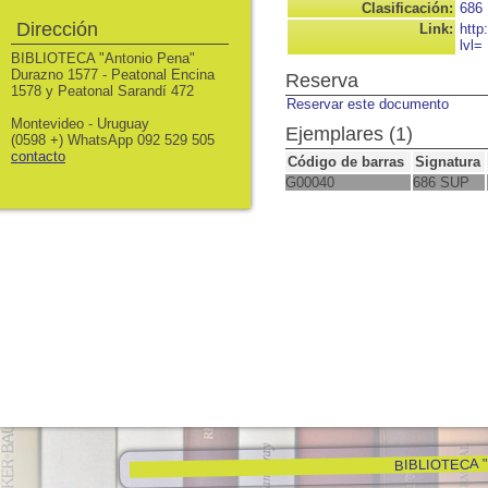
Clasificación:
686
Dirección
Link:
http
lvl=
BIBLIOTECA "Antonio Pena"
Durazno 1577 - Peatonal Encina
Reserva
1578 y Peatonal Sarandí 472
Reservar este documento
Montevideo - Uruguay
Ejemplares (1)
(0598 +) WhatsApp 092 529 505
contacto
Código de barras
Signatura
G00040
686 SUP
BIBLIOTECA "