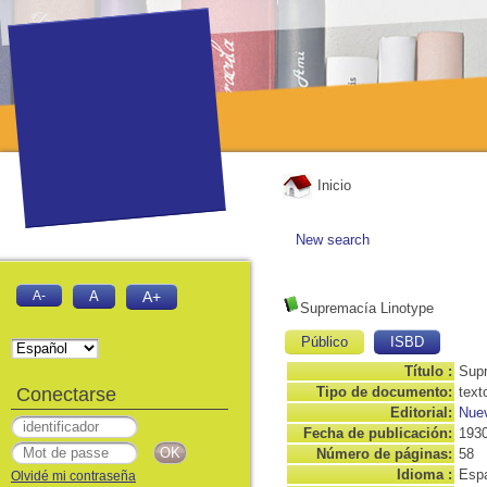
Inicio
New search
A-
A
A+
Supremacía Linotype
Público
ISBD
Título :
Supr
Conectarse
Tipo de documento:
text
Editorial:
Nuev
Fecha de publicación:
193
Número de páginas:
58
Idioma :
Espa
Olvidé mi contraseña