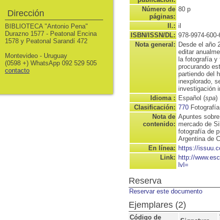
Número de
80 p
Dirección
páginas:
Il.:
il
BIBLIOTECA "Antonio Pena"
Durazno 1577 - Peatonal Encina
ISBN/ISSN/DL:
978-9974-600-
1578 y Peatonal Sarandí 472
Nota general:
Desde el año 
editar anualmen
Montevideo - Uruguay
la fotografía 
(0598 +) WhatsApp 092 529 505
procurando est
contacto
partiendo del 
inexplorado, s
investigación 
Idioma :
Español (
spa
)
Clasificación:
770
Fotografía
Nota de
Apuntes sobre 
contenido:
mercado de Sil
fotografía de 
Argentina de 
En línea:
https://issuu
Link:
http://www.es
lvl=
Reserva
Reservar este documento
Ejemplares (2)
Código de