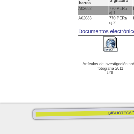
Signatura
barras
A02682
770 PERa
ej.1
A02683
770 PERa
ej.2
Documentos electrónic
Artículos de investigación so
fotografía 2011
URL
BIBLIOTECA "