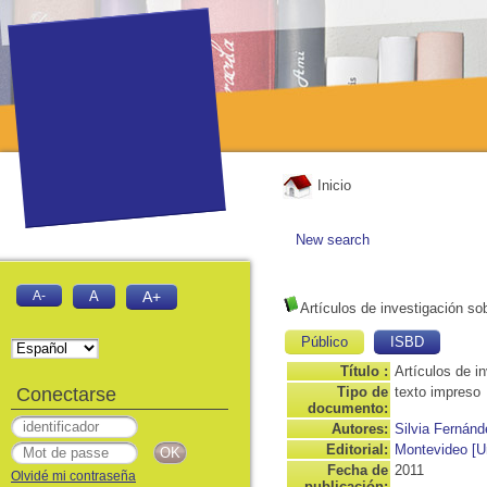
Inicio
New search
A-
A
A+
Artículos de investigación so
Público
ISBD
Título :
Artículos de i
Conectarse
Tipo de
texto impreso
documento:
Autores:
Silvia Fernán
Editorial:
Montevideo [U
Fecha de
2011
Olvidé mi contraseña
publicación: