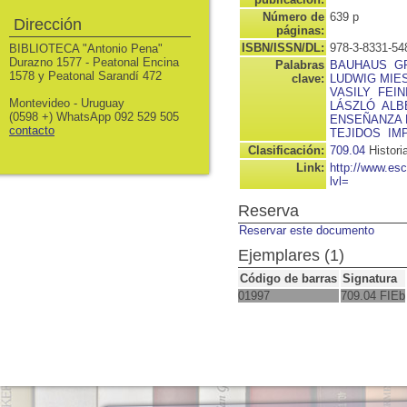
Número de
639 p
Dirección
páginas:
ISBN/ISSN/DL:
978-3-8331-54
BIBLIOTECA "Antonio Pena"
Durazno 1577 - Peatonal Encina
Palabras
BAUHAUS
G
1578 y Peatonal Sarandí 472
clave:
LUDWIG MIES 
VASILY
FEIN
Montevideo - Uruguay
LÁSZLÓ
ALB
(0598 +) WhatsApp 092 529 505
ENSEÑANZA 
contacto
TEJIDOS
IM
Clasificación:
709.04
Histori
Link:
http://www.es
lvl=
Reserva
Reservar este documento
Ejemplares (1)
Código de barras
Signatura
01997
709.04 FIEb