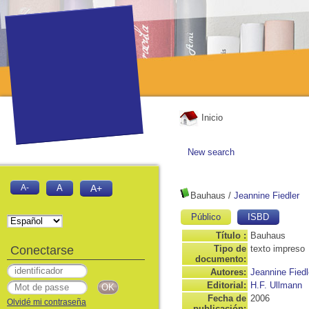
Inicio
New search
A-
A
A+
Bauhaus
/
Jeannine Fiedler
Público
ISBD
Título :
Bauhaus
Conectarse
Tipo de
texto impreso
documento:
Autores:
Jeannine Fiedl
Editorial:
H.F. Ullmann
Fecha de
2006
Olvidé mi contraseña
publicación: