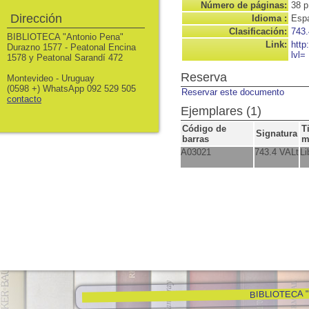
Número de páginas:
38 p
Dirección
Idioma :
Espa
Clasificación:
743.
BIBLIOTECA "Antonio Pena"
Link:
http
Durazno 1577 - Peatonal Encina
lvl=
1578 y Peatonal Sarandí 472
Reserva
Montevideo - Uruguay
(0598 +) WhatsApp 092 529 505
Reservar este documento
contacto
Ejemplares (1)
Código de
T
Signatura
barras
m
A03021
743.4 VALt
Li
BIBLIOTECA "