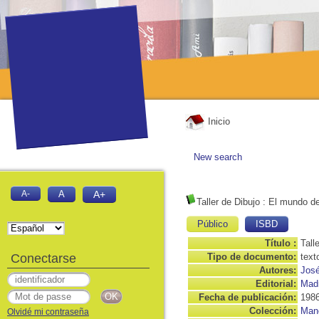
Inicio
New search
A-
A
A+
Taller de Dibujo
: El mundo de
Público
ISBD
Título :
Tall
Conectarse
Tipo de documento:
text
Autores:
José
Editorial:
Madr
Fecha de publicación:
198
Colección:
Man
Olvidé mi contraseña