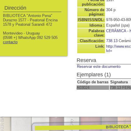
publicación:
Dirección
Número de
304 p
páginas:
BIBLIOTECA "Antonio Pena"
ISBN/ISSN/DL:
978-950-43-80
Durazno 1577 - Peatonal Encina
1578 y Peatonal Sarandí 472
Idioma :
Español (
spa
)
Palabras
CERÁMICA -
Montevideo - Uruguay
clave:
(0598 +) WhatsApp 092 529 505
Clasificación:
738.13
Cerámic
contacto
Link:
http://www.es
lvl=
Reserva
Reservar este documento
Ejemplares (1)
Código de barras
Signatura
A03024
738.13 FER
BIBLIOTECA "