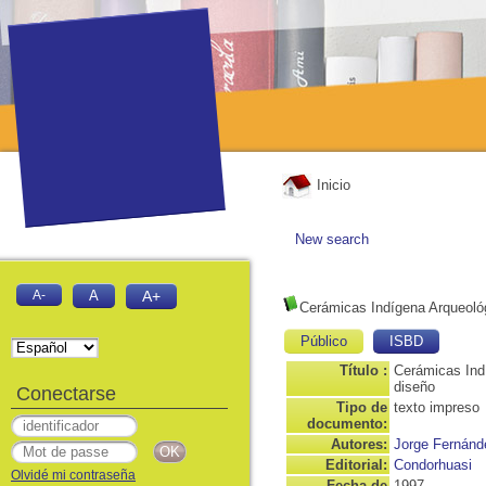
Inicio
New search
A-
A
A+
Cerámicas Indígena Arqueoló
Público
ISBD
Título :
Cerámicas Indí
diseño
Conectarse
Tipo de
texto impreso
documento:
Autores:
Jorge Fernánde
Editorial:
Condorhuasi
Olvidé mi contraseña
Fecha de
1997