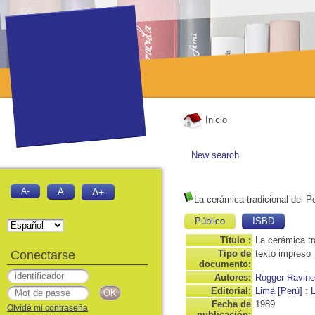
Inicio
New search
A-
A
A+
La cerámica tradicional del P
Público
ISBD
Título :
La cerámica tr
Conectarse
Tipo de
texto impreso
documento:
Autores:
Rogger Ravin
Editorial:
Lima [Perú] : 
Fecha de
1989
Olvidé mi contraseña
publicación: