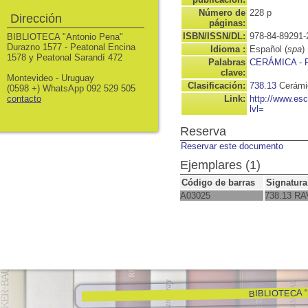
Número de
228 p
Dirección
páginas:
ISBN/ISSN/DL:
978-84-89291-
BIBLIOTECA "Antonio Pena"
Durazno 1577 - Peatonal Encina
Idioma :
Español (
spa
)
1578 y Peatonal Sarandí 472
Palabras
CERÁMICA -
clave:
Montevideo - Uruguay
Clasificación:
738.13
Cerámic
(0598 +) WhatsApp 092 529 505
contacto
Link:
http://www.es
lvl=
Reserva
Reservar este documento
Ejemplares (1)
Código de barras
Signatura
A03025
738.13 RA
BIBLIOTECA "