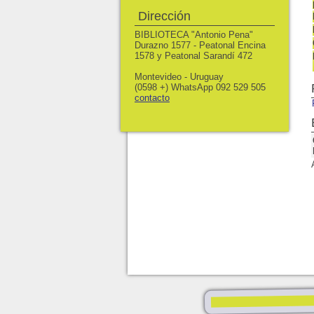
Dirección
BIBLIOTECA "Antonio Pena"
Durazno 1577 - Peatonal Encina
1578 y Peatonal Sarandí 472
Montevideo - Uruguay
(0598 +) WhatsApp 092 529 505
contacto