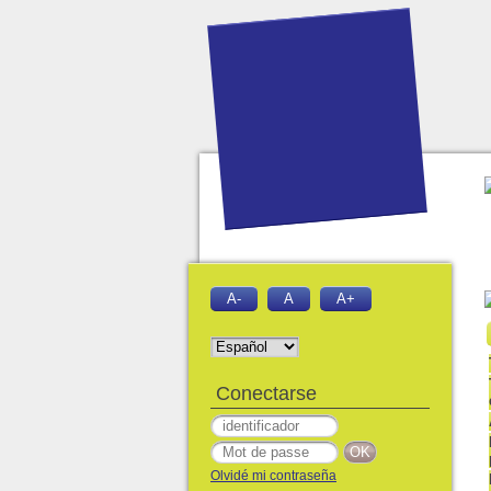
A-
A
A+
Conectarse
Olvidé mi contraseña