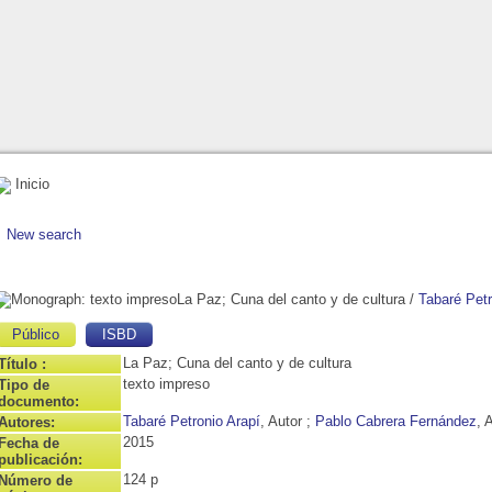
Inicio
New search
La Paz; Cuna del canto y de cultura
/
Tabaré Petr
Público
ISBD
La Paz; Cuna del canto y de cultura
Título :
texto impreso
Tipo de
documento:
Tabaré Petronio Arapí
, Autor ;
Pablo Cabrera Fernández
, 
Autores:
2015
Fecha de
publicación:
124 p
Número de