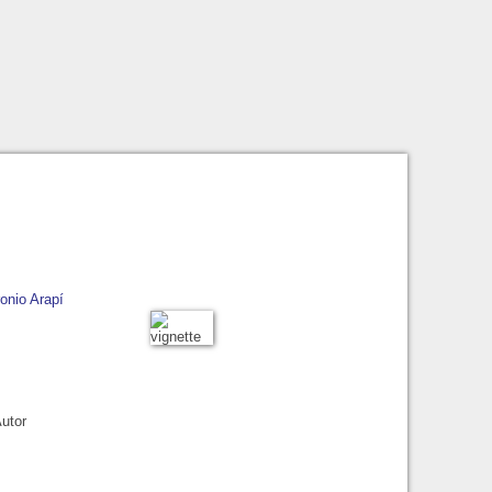
onio Arapí
Autor