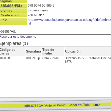
páginas:
978-9974-99-969-5
ISBN/ISSN/DL:
Español (
spa
)
Idioma :
780
Música
Clasificación:
http://www.escueladeartesyartesanias.edu.uy/sitio/pmbn
Link:
lvl=
Reserva
Reservar este documento
Ejemplares (1)
Código de
Tipo de
Signatura
Ubicación
barras
medio
A03128
780 PETp
Libro 7 días
Durazno 1577 - Peatonal Encina
1578
pmb
Canal YouTube
BIBLIOTECA "Antonio Pena"