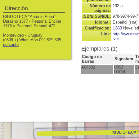
Número de
192 p
Dirección
páginas:
ISBN/ISSN/DL:
978-9974-99-7
BIBLIOTECA "Antonio Pena"
Durazno 1577 - Peatonal Encina
Idioma :
Español (
spa
)
1578 y Peatonal Sarandí 472
Clasificación:
U863
Novelíst
Link:
http://www.es
Montevideo - Uruguay
lvl=
(0598 +) WhatsApp 092 529 505
contacto
Ejemplares (1)
Código de
T
Signatura
barras
m
A04882
U863
Ca
LOCvl
BIBLIOTECA "