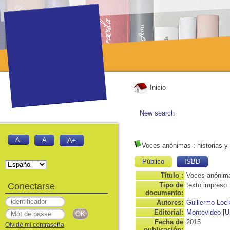
Inicio
New search
A-
A
A+
Voces anónimas
: historias 
Público
ISBD
Título :
Voces anónima
Conectarse
Tipo de
texto impreso
documento:
Autores:
Guillermo Lock
Editorial:
Montevideo [Ur
Fecha de
2015
Olvidé mi contraseña
publicación: