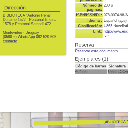
Número de
230 p
Dirección
páginas:
ISBN/ISSN/DL:
978-9974-98-3
BIBLIOTECA "Antonio Pena"
Durazno 1577 - Peatonal Encina
Idioma :
Español (
spa
)
1578 y Peatonal Sarandí 472
Clasificación:
U863
Novelíst
Link:
http://www.es
Montevideo - Uruguay
lvl=
(0598 +) WhatsApp 092 529 505
contacto
Reserva
Reservar este documento
Ejemplares (1)
Código de barras
Signatura
A04880
U863 LOCv
BIBLIOTECA "