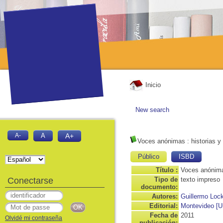
Inicio
New search
A-
A
A+
Voces anónimas
: historias 
Público
ISBD
Título :
Voces anónima
Conectarse
Tipo de
texto impreso
documento:
Autores:
Guillermo Lock
Editorial:
Montevideo [Ur
Fecha de
2011
Olvidé mi contraseña
publicación: