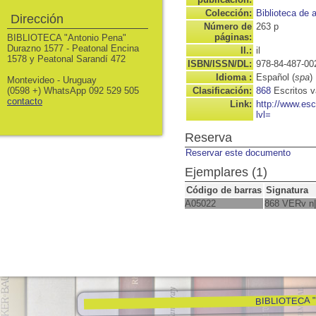
Colección:
Biblioteca de 
Dirección
Número de
263 p
páginas:
BIBLIOTECA "Antonio Pena"
Durazno 1577 - Peatonal Encina
Il.:
il
1578 y Peatonal Sarandí 472
ISBN/ISSN/DL:
978-84-487-00
Idioma :
Español (
spa
)
Montevideo - Uruguay
(0598 +) WhatsApp 092 529 505
Clasificación:
868
Escritos v
contacto
Link:
http://www.es
lvl=
Reserva
Reservar este documento
Ejemplares (1)
Código de barras
Signatura
A05022
868 VERv n
BIBLIOTECA "