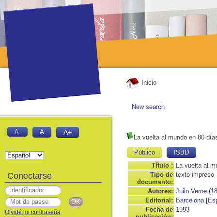
Inicio
New search
A-
A
A+
La vuelta al mundo en 80 día
Público
ISBD
Título :
La vuelta al m
Conectarse
Tipo de
texto impreso
documento:
Autores:
Juilo Verne (1
Editorial:
Barcelona [Esp
Fecha de
1993
Olvidé mi contraseña
publicación: