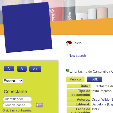
Inicio
New search
A-
A
A+
El fantasma de Canterville
/
O
Público
ISBD
Título :
El fantasma de
Conectarse
Tipo de
texto impreso
documento:
Autores:
Oscar Wilde (
Editorial:
Barcelona [Esp
Fecha de
1993
Olvidé mi contraseña
publicación: