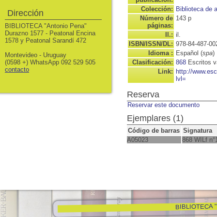
Colección:
Biblioteca de 
Dirección
Número de
143 p
páginas:
BIBLIOTECA "Antonio Pena"
Durazno 1577 - Peatonal Encina
Il.:
il.
1578 y Peatonal Sarandí 472
ISBN/ISSN/DL:
978-84-487-00
Idioma :
Español (
spa
)
Montevideo - Uruguay
(0598 +) WhatsApp 092 529 505
Clasificación:
868
Escritos v
contacto
Link:
http://www.es
lvl=
Reserva
Reservar este documento
Ejemplares (1)
Código de barras
Signatura
A05023
868 WILf n°
BIBLIOTECA "