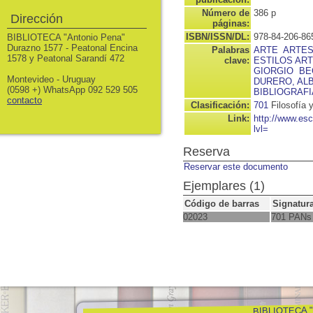
Número de
386 p
Dirección
páginas:
ISBN/ISSN/DL:
978-84-206-86
BIBLIOTECA "Antonio Pena"
Durazno 1577 - Peatonal Encina
Palabras
ARTE
ARTES
1578 y Peatonal Sarandí 472
clave:
ESTILOS ART
GIORGIO
BE
Montevideo - Uruguay
DURERO, AL
(0598 +) WhatsApp 092 529 505
BIBLIOGRAFI
contacto
Clasificación:
701
Filosofía 
Link:
http://www.es
lvl=
Reserva
Reservar este documento
Ejemplares (1)
Código de barras
Signatur
02023
701 PANs
BIBLIOTECA "