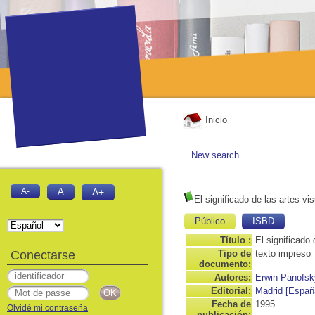
Inicio
New search
A-
A
A+
El significado de las artes vi
Público
ISBD
Título :
El significado 
Conectarse
Tipo de
texto impreso
documento:
Autores:
Erwin Panofsk
Editorial:
Madrid [España
Fecha de
1995
Olvidé mi contraseña
publicación: