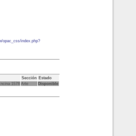
ew/opac_css/index.php?
Sección
Estado
Encina 1578
Arte
Disponible