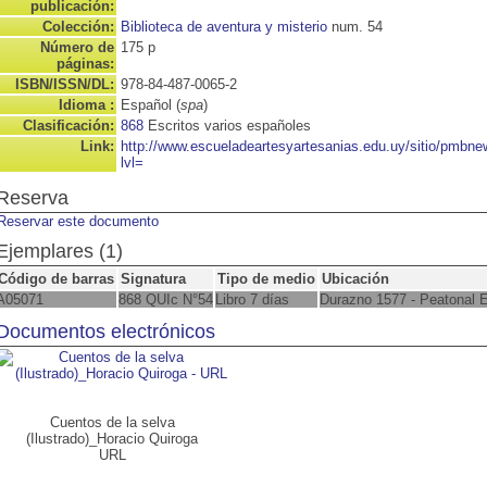
publicación:
Colección:
Biblioteca de aventura y misterio
num. 54
Número de
175 p
páginas:
ISBN/ISSN/DL:
978-84-487-0065-2
Idioma :
Español (
spa
)
Clasificación:
868
Escritos varios españoles
Link:
http://www.escueladeartesyartesanias.edu.uy/sitio/pmbn
lvl=
Reserva
Reservar este documento
Ejemplares (1)
Código de barras
Signatura
Tipo de medio
Ubicación
A05071
868 QUIc N°54
Libro 7 días
Durazno 1577 - Peatonal 
Documentos electrónicos
Cuentos de la selva
(Ilustrado)_Horacio Quiroga
URL