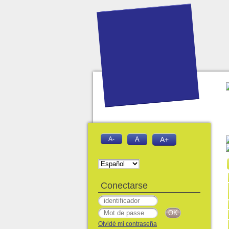
A-
A
A+
Conectarse
Olvidé mi contraseña