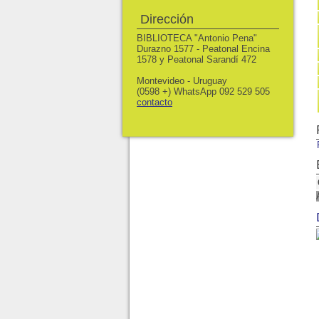
Dirección
BIBLIOTECA "Antonio Pena"
Durazno 1577 - Peatonal Encina
1578 y Peatonal Sarandí 472
Montevideo - Uruguay
(0598 +) WhatsApp 092 529 505
contacto