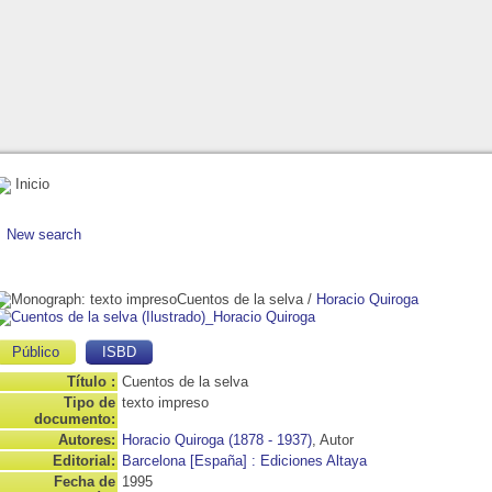
Inicio
New search
Cuentos de la selva
/
Horacio Quiroga
Público
ISBD
Título :
Cuentos de la selva
Tipo de
texto impreso
documento:
Autores:
Horacio Quiroga (1878 - 1937)
, Autor
Editorial:
Barcelona [España] : Ediciones Altaya
Fecha de
1995